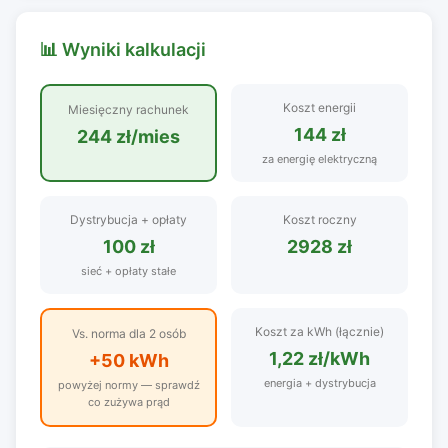
📊 Wyniki kalkulacji
Koszt energii
Miesięczny rachunek
144 zł
244 zł/mies
za energię elektryczną
Dystrybucja + opłaty
Koszt roczny
100 zł
2928 zł
sieć + opłaty stałe
Koszt za kWh (łącznie)
Vs. norma dla
2
osób
1,22 zł/kWh
+50 kWh
energia + dystrybucja
powyżej normy — sprawdź
co zużywa prąd