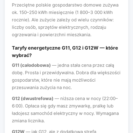
Przeciętne polskie gospodarstwo domowe zużywa
ok. 150–250 kWh miesięcznie (1 800–3 000 kWh
rocznie). Ale zużycie zależy od wielu czynników:
liczby osób, sprzętów elektrycznych, rodzaju
ogrzewania i powierzchni mieszkania.
Taryfy energetyczne G11, G12 i G12W — które
wybrać?
G11 (całodobowa)
— jedna stała cena przez całą
dobę. Prosta i przewidywalna. Dobra dla większości
gospodarstw, które nie mają możliwości
przesuwania zużycia na noc.
G12 (dwustrefowa)
— niższa cena w nocy (22:00–
6:00). Opłaca się gdy masz zmywarkę, pralkę lub
ładojesz samochód elektryczny w nocy. Wymagana
zmiana licznika.
G12W
— jak G12, ale z dodatkową strefą