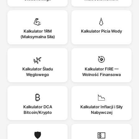
💪
💧
Kalkulator 1RM
Kalkulator Picia Wody
(Maksymalna Siła)
🌿
🎯
Kalkulator Śladu
Kalkulator FIRE —
Węglowego
Wolność Finansowa
₿
📉
Kalkulator DCA
Kalkulator Inflacji i Siły
Bitcoin/Krypto
Nabywczej
🛡️
💵