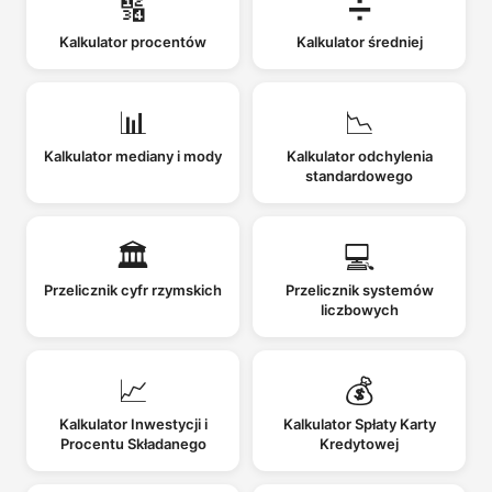
🔢
➗
Kalkulator procentów
Kalkulator średniej
📊
📉
Kalkulator mediany i mody
Kalkulator odchylenia
standardowego
🏛️
💻
Przelicznik cyfr rzymskich
Przelicznik systemów
liczbowych
📈
💰
Kalkulator Inwestycji i
Kalkulator Spłaty Karty
Procentu Składanego
Kredytowej