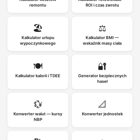
remontu
ROI i czas zwrotu
🏖️
⚖️
Kalkulator urlopu
Kalkulator BMI —
wypoczynkowego
wskaźnik masy ciała
🍽️
🔐
Kalkulator kalorii i TDEE
Generator bezpiecznych
haseł
💱
📐
Konwerter walut — kursy
Konwerter jednostek
NBP