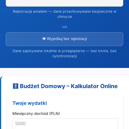
Rejestracja emailem — dane przechowywane bezpiecznie w
chmurze
lub
👁️ Wypróbuj bez rejestracji
Dane zapisywane lokalnie w przeglądarce — bez konta, bez
synchronizacji
🧮 Budżet Domowy – Kalkulator Online
Twoje wydatki
Miesięczny dochód (PLN)