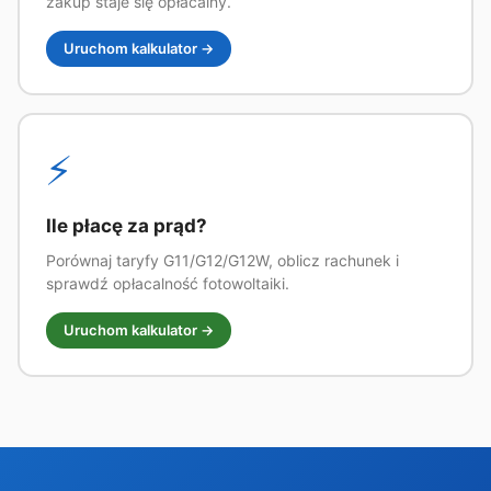
zakup staje się opłacalny.
Uruchom kalkulator →
⚡
Ile płacę za prąd?
Porównaj taryfy G11/G12/G12W, oblicz rachunek i
sprawdź opłacalność fotowoltaiki.
Uruchom kalkulator →