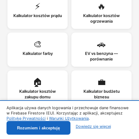
⚡
🔥
Kalkulator kosztów prądu
Kalkulator kosztów
ogrzewania
🎨
🚗
Kalkulator farby
EV vs benzyna —
porównanie
🏠
💼
Kalkulator kosztów
Kalkulator budżetu
zakupu domu
biznesu
Aplikacja używa danych logowania i przechowuje dane finansowe
w Firebase Firestore (EU). Korzystając z aplikacji, akceptujesz
📦
💵
Politykę Prywatności
i
Warunki Użytkowania
.
Dowiedz się więcej
Rozumiem i akceptuję
Kalkulator COGS
Kalkulator Cash Flow