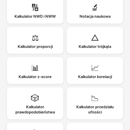
🔢
🔬
Kalkulator NWD i NWW
Notacja naukowa
⚖️
△
Kalkulator proporcji
Kalkulator trójkąta
📊
📈
Kalkulator z-score
Kalkulator korelacji
🎲
📉
Kalkulator
Kalkulator przedziału
prawdopodobieństwa
ufności