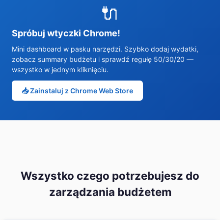
🔌
Spróbuj wtyczki Chrome!
Mini dashboard w pasku narzędzi. Szybko dodaj wydatki,
zobacz summary budżetu i sprawdź regułę 50/30/20 —
wszystko w jednym kliknięciu.
📥 Zainstaluj z Chrome Web Store
Wszystko czego potrzebujesz do
zarządzania budżetem