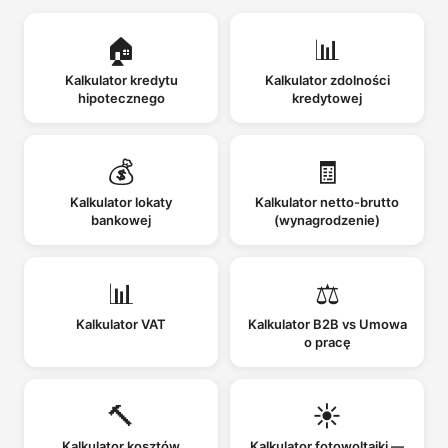
🏠
📊
Kalkulator kredytu
Kalkulator zdolności
hipotecznego
kredytowej
💰
🧾
Kalkulator lokaty
Kalkulator netto-brutto
bankowej
(wynagrodzenie)
📊
⚖️
Kalkulator VAT
Kalkulator B2B vs Umowa
o pracę
🔨
☀️
Kalkulator kosztów
Kalkulator fotowoltaiki —