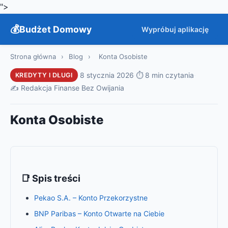
">
Budżet Domowy
Wypróbuj aplikację
Strona główna
›
Blog
›
Konta Osobiste
·
8 stycznia 2026
·
⏱ 8 min czytania
·
KREDYTY I DŁUGI
✍️ Redakcja Finanse Bez Owijania
Konta Osobiste
📑 Spis treści
Pekao S.A. – Konto Przekorzystne
BNP Paribas – Konto Otwarte na Ciebie