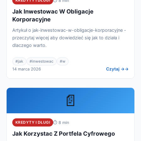
KREDYTY I DŁUGI
⏱ 8 min
Jak Inwestowac W Obligacje
Korporacyjne
Artykuł o jak-inwestowac-w-obligacje-korporacyjne -
przeczytaj więcej aby dowiedzieć się jak to działa i
dlaczego warto.
#jak
#inwestowac
#w
Czytaj →
14 marca 2026
📄
KREDYTY I DŁUGI
⏱ 8 min
Jak Korzystac Z Portfela Cyfrowego