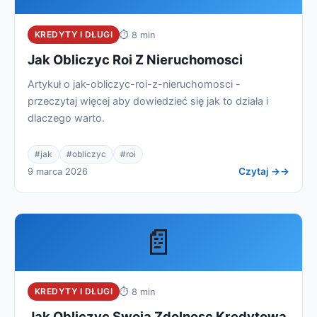
KREDYTY I DŁUGI
⏱ 8 min
Jak Obliczyc Roi Z Nieruchomosci
Artykuł o jak-obliczyc-roi-z-nieruchomosci -
przeczytaj więcej aby dowiedzieć się jak to działa i
dlaczego warto.
#jak
#obliczyc
#roi
Czytaj →
9 marca 2026
📄
KREDYTY I DŁUGI
⏱ 8 min
Jak Obliczyc Swoja Zdolnosc Kredytowa