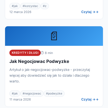
#jak
#korzystac
#z
Czytaj →
12 marca 2026
📄
KREDYTY I DŁUGI
⏱ 8 min
Jak Negocjowac Podwyzke
Artykuł o jak-negocjowac-podwyzke - przeczytaj
więcej aby dowiedzieć się jak to działa i dlaczego
warto.
#jak
#negocjowac
#podwyzke
Czytaj →
11 marca 2026