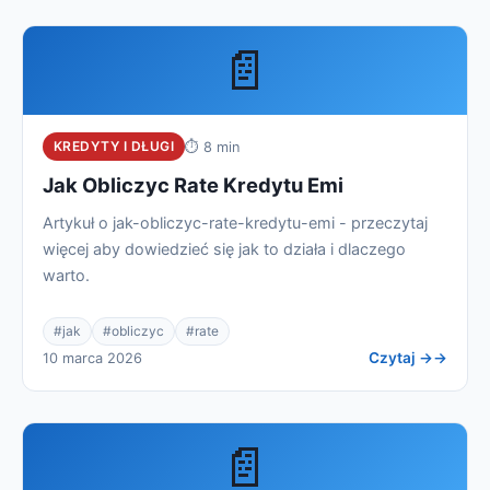
📄
KREDYTY I DŁUGI
⏱ 8 min
Jak Obliczyc Rate Kredytu Emi
Artykuł o jak-obliczyc-rate-kredytu-emi - przeczytaj
więcej aby dowiedzieć się jak to działa i dlaczego
warto.
#jak
#obliczyc
#rate
Czytaj →
10 marca 2026
📄