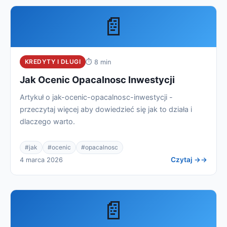
📄
KREDYTY I DŁUGI
⏱ 8 min
Jak Ocenic Opacalnosc Inwestycji
Artykuł o jak-ocenic-opacalnosc-inwestycji -
przeczytaj więcej aby dowiedzieć się jak to działa i
dlaczego warto.
#jak
#ocenic
#opacalnosc
Czytaj →
4 marca 2026
📄