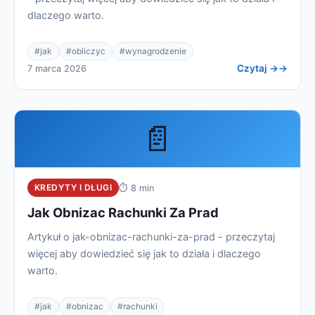
dlaczego warto.
#jak
#obliczyc
#wynagrodzenie
Czytaj →
7 marca 2026
📄
KREDYTY I DŁUGI
⏱ 8 min
Jak Obnizac Rachunki Za Prad
Artykuł o jak-obnizac-rachunki-za-prad - przeczytaj
więcej aby dowiedzieć się jak to działa i dlaczego
warto.
#jak
#obnizac
#rachunki